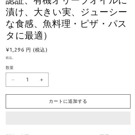
認証、有機オリーブオイルに
漬け、大きい実、ジューシー
な食感、魚料理・ピザ・パス
タに最適）
通
¥1,296 円 (税込)
常
税込。
価
数量
格
有
有
機
機
ケ
ケ
カートに追加する
ー
ー
パ
パ
ー
ー
EXV
EXV
オ
オ