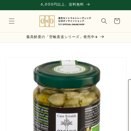
コンテ
6,000円以上、送料無料
ンツに
進む
カ
ー
ト
最高鮮度の「空輸直送シリーズ」発売中✈️
商品情
報にス
キップ