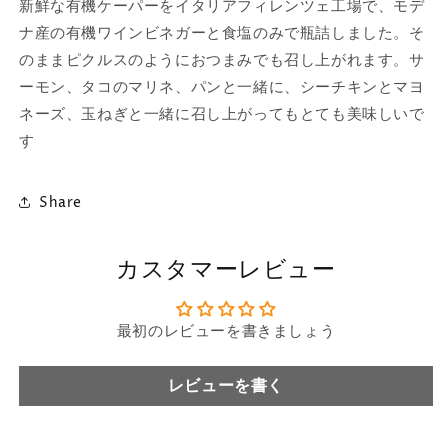
新鮮な有機ケーパーをイタリアフィレンツェ工場で、モデ
リ
リ
ナ産の有機ワインビネガーと食塩のみで瓶詰しました。そ
ー
ー
のままピクルスのようにおつまみでも召し上がれます。サ
ブ
ブ
ーモン、タコのマリネ、パンと一緒に、シーチキンとマヨ
オ
オ
イ
イ
ネーズ、玉ねぎと一緒に召し上がってもとても美味しいで
ル
ル
す
漬
漬
イ
イ
Share
タ
タ
リ
リ
ア
ア
カスタマーレビュー
ン
ン
ソ
ソ
ル
ル
最初のレビューを書きましょう
ト
ト
120g（イ
120g（イ
レビューを書く
タ
タ
リ
リ