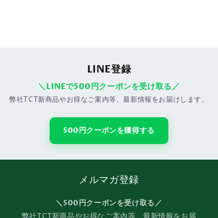
ア
ア
産、
産、
有
有
機
機
JAS
JAS
認
認
LINE登録
証、
証、
有
有
＼LINEで500円クーポンを受け取る／
機
機
弊社TCT新商品やお得なご案内等、最新情報をお届けします。
オ
オ
リ
リ
ー
ー
500円クーポンを獲得する
ブ
ブ
オ
オ
イ
イ
ル
ル
メルマガ登録
に
に
漬
漬
＼500円クーポンを受け取る／
け、
け、
弊社TCT新商品やお得なご案内等、最新情報をお届