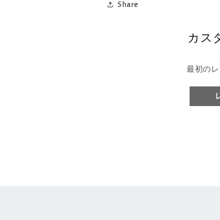
Share
オ
オ
ー
ー
ル
ル
カス
ド
ド
DOP25
DOP25
年
年
最初のレ
（空
（空
輸・
輸・
冷
冷
蔵
蔵
輸
輸
入）
入）
の
の
数
数
量
量
を
を
減
増
ら
や
す
す