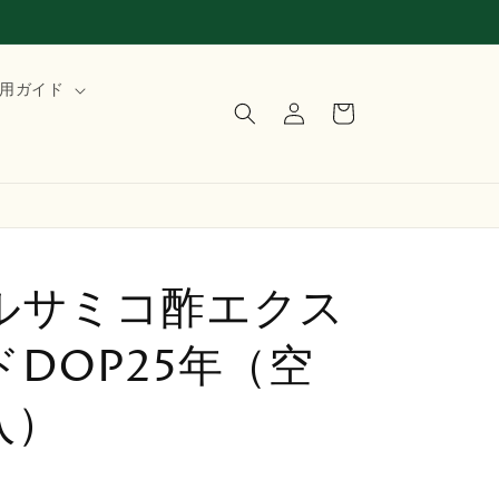
ロ
カ
用ガイド
グ
ー
イ
ト
ン
ルサミコ酢エクス
DOP25年（空
入）