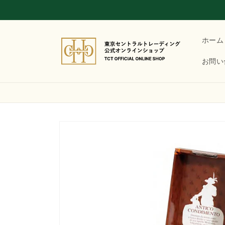
コンテ
ンツに
進む
ホーム
お問い
商品情
報にス
キップ