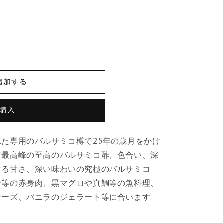
追加する
購入
た専用のバルサミコ樽で25年の歳月をかけ
ア最高峰の至高のバルサミコ酢。色合い、深
ぐる甘さ、深い味わいの究極のバルサミコ
ン等の赤身肉、黒マグロや真鯛等の魚料理、
チーズ、バニラのジェラート等に合います