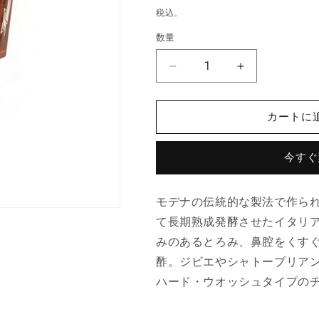
常
税込。
価
数量
格
モ
モ
デ
デ
ナ
ナ
カートに
産
産
バ
バ
今すぐ
ル
ル
サ
サ
ミ
ミ
モデナの伝統的な製法で作られ
コ
コ
て長期熟成発酵させたイタリ
酢
酢
みのあるとろみ、鼻腔をくす
エ
エ
酢。ジビエやシャトーブリア
ク
ク
ス
ス
ハード・ウオッシュタイプの
ト
ト
ラ
ラ