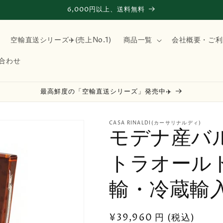
6,000円以上、送料無料
空輸直送シリーズ✈️(売上No.1)
商品一覧
会社概要・ご利
合わせ
最高鮮度の「空輸直送シリーズ」発売中✈️
CASA RINALDI(カーサリナルディ)
モデナ産バ
トラオールド
輸・冷蔵輸
通
¥39,960 円 (税込)